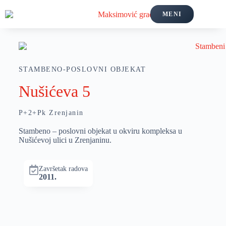
MENI
STAMBENO-POSLOVNI OBJEKAT
Nušićeva 5
P+2+Pk Zrenjanin
Stambeno – poslovni objekat u okviru kompleksa u
Nušićevoj ulici u Zrenjaninu.
Završetak radova
2011.